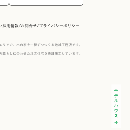
内
/
採用情報
/
お問合せ
/
プライバシーポリシー
エリアで、木の家を一棟ずつつくる地域工務店です。
の暮らしに合わせた注文住宅を設計施工しています。
モデルハウス
arrow_forward