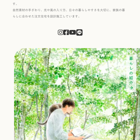
す。
自然素材の手ざわり、光や風の入り方、日々の暮らしやすさを大切に、家族の暮
らしに合わせた注文住宅を設計施工しています。
暮らしの紹介
arrow_forward