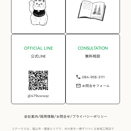
OFFICIAL LINE
CONSULTATION
公式LINE
無料相談
084-958-3111
phone
お問合せフォーム
mail_outline
@479uwwqc
/
/
/
会社案内
採用情報
お問合せ
プライバシーポリシー
コアハウスは、福山市・備後エリアで、木の家を一棟ずつつくる地域工務店で