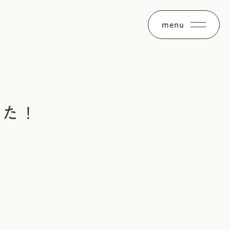
menu
した！