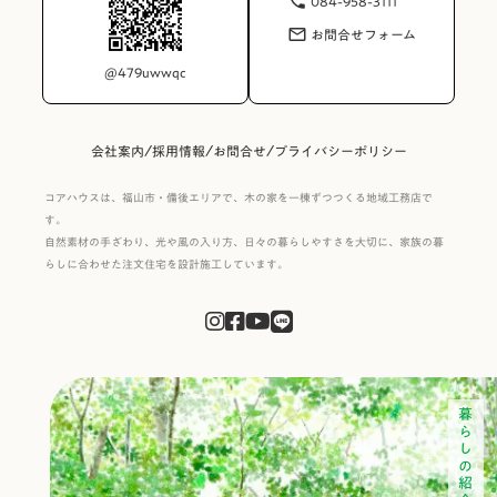
084-958-3111
phone
お問合せフォーム
mail_outline
@479uwwqc
/
/
/
会社案内
採用情報
お問合せ
プライバシーポリシー
コアハウスは、福山市・備後エリアで、木の家を一棟ずつつくる地域工務店で
す。
自然素材の手ざわり、光や風の入り方、日々の暮らしやすさを大切に、家族の暮
らしに合わせた注文住宅を設計施工しています。
暮らしの紹介