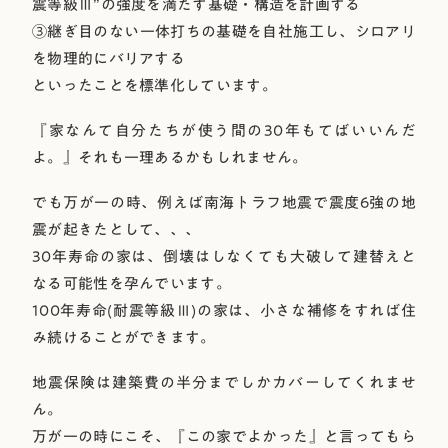
震等級Ⅲ”の強度を満たす基礎・構造を計画する
③継ぎ目のない一体打ちの基礎を自社施工し、シロアリ
を物理的にバリアする
といったことを標準化しています。
『家なんて自分たちが使う間の30年もてばいいんだ
よ。』それも一理あるかもしれません。
でも万が一の時、例えば南海トラフ地震で震度6強の地
震が起きたとして、、、
30年寿命の家は、倒壊はしなくても大破して建替えと
なる可能性を孕んでいます。
100年寿命(耐震等級Ⅲ)の家は、小さな補修をすれば住
み続けることができます。
地震保険は建築費の半分までしかカバーしてくれませ
ん。
万が一の時にこそ、『この家でよかった』と言ってもら