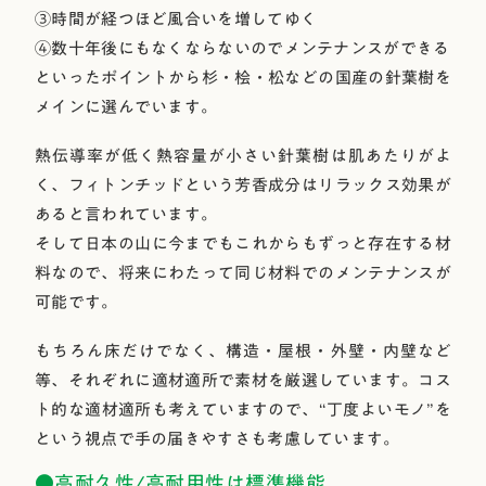
③時間が経つほど風合いを増してゆく
④数十年後にもなくならないのでメンテナンスができる
といったポイントから杉・桧・松などの国産の針葉樹を
メインに選んでいます。
熱伝導率が低く熱容量が小さい針葉樹は肌あたりがよ
く、フィトンチッドという芳香成分はリラックス効果が
あると言われています。
そして日本の山に今までもこれからもずっと存在する材
料なので、将来にわたって同じ材料でのメンテナンスが
可能です。
もちろん床だけでなく、構造・屋根・外壁・内壁など
等、それぞれに適材適所で素材を厳選しています。コス
ト的な適材適所も考えていますので、“丁度よいモノ”を
という視点で手の届きやすさも考慮しています。
●高耐久性/高耐用性は標準機能