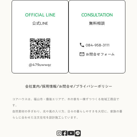
OFFICIAL LINE
CONSULTATION
公式LINE
無料相談
084-958-3111
phone
お問合せフォーム
mail_outline
@479uwwqc
/
/
/
会社案内
採用情報
お問合せ
プライバシーポリシー
コアハウスは、福山市・備後エリアで、木の家を一棟ずつつくる地域工務店で
す。
自然素材の手ざわり、光や風の入り方、日々の暮らしやすさを大切に、家族の暮
らしに合わせた注文住宅を設計施工しています。