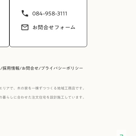
084-958-3111
phone
お問合せフォーム
mail_outline
内
/
採用情報
/
お問合せ
/
プライバシーポリシー
エリアで、木の家を一棟ずつつくる地域工務店です。
の暮らしに合わせた注文住宅を設計施工しています。