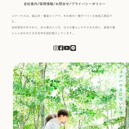
/
/
/
会社案内
採用情報
お問合せ
プライバシーポリシー
コアハウスは、福山市・備後エリアで、木の家を一棟ずつつくる地域工務店で
す。
自然素材の手ざわり、光や風の入り方、日々の暮らしやすさを大切に、家族の暮
らしに合わせた注文住宅を設計施工しています。
コアハウスについて
arrow_forward