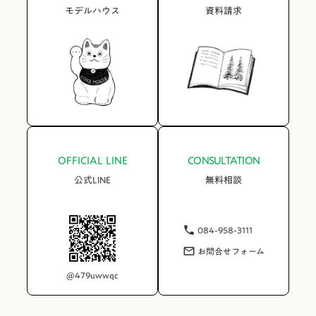
モデルハウス
資料請求
OFFICIAL LINE
CONSULTATION
公式LINE
無料相談
084-958-3111
phone
お問合せフォーム
mail_outline
@479uwwqc