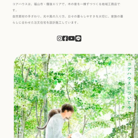
コアハウスは、福山市・備後エリアで、木の家を一棟ずつつくる地域工務店で
す。
自然素材の手ざわり、光や風の入り方、日々の暮らしやすさを大切に、家族の暮
らしに合わせた注文住宅を設計施工しています。
コアハウスについて
arrow_forward